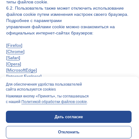
типы файлов cookie.
6.2. Пользователь также может отключить использование
файлов cookie путем изменения настроек своего браузера.
Подробнее с параметрами
управления файлами cookie можно ознакомиться на
официальных интернет-сайтах браузеров:
[
Firefox
]
[
Chrome
]
[
Safari
]
[
Opera
]
[
MicrosoftEdge
]
[
Internet Explorer
]
Для обеспечения удобства пользователей
сайта используются cookies
(1) Обращаем внимание, что противоречит принципу
Нажимая кнопку «Принять», ты соглашаешься
с нашей
Политикой обработки файлов cookie
.
прозрачности обработки персональных данных
использование ”темных паттернов“ (выделение (цветом,
формой, размером и т.д.) кнопки ”дать согласие“,
Дать согласие
использование более двух уведомлений при получении
согласия и т.д.).
Отклонить