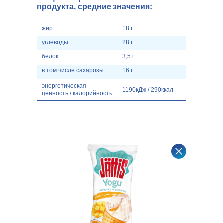
продукта, средние значения:
жир
18 г
углеводы
28 г
белок
3,5 г
в том числе сахарозы
16 г
энергетическая
1190кДж / 290ккал
ценность / калорийность