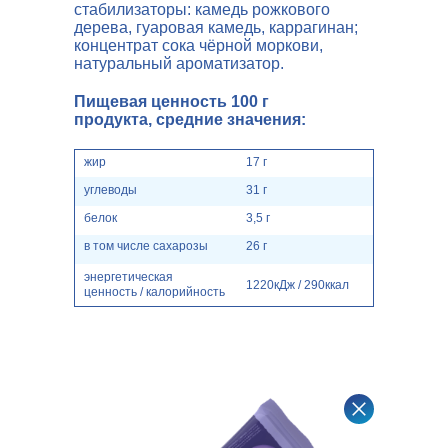
стабилизаторы: камедь рожкового
дерева, гуаровая камедь, каррагинан;
концентрат сока чёрной моркови,
натуральный ароматизатор.
Пищевая ценность 100 г
продукта, средние значения:
жир
17 г
углеводы
31 г
белок
3,5 г
в том числе сахарозы
26 г
энергетическая
1220кДж / 290ккал
ценность / калорийность