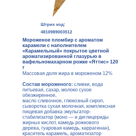
Штрих код:
4810989003512
Мороженое пломбир с ароматом
карамели с наполнителем
«Карамельный» покрытое цветной
ароматизированной глазурью в
вафельномахарном рожке «Яттис» 120
г
Массовая доля жира в мороженом 12%
Состав мороженого:
сливки, вода
питьевая, сахар, молоко сухое
обезжиренное,
масло сливочное, глюкозный сироп,
сыворотка сухая молочная, комплексная
пищевая добавка эмульгатор-
стабилизатор (моно — и диглицериды
жирных кислот, камедь рожкового
дерева, гуаровая камедь, каррагинан),
краситель карамель, ароматизатор