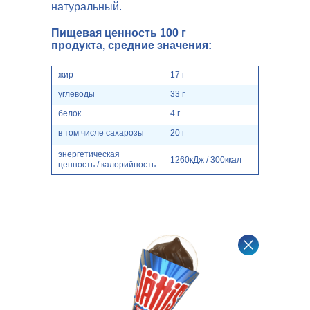
натуральный.
Пищевая ценность 100 г
продукта, средние значения:
жир
17 г
углеводы
33 г
белок
4 г
в том числе сахарозы
20 г
энергетическая
1260кДж / 300ккал
ценность / калорийность