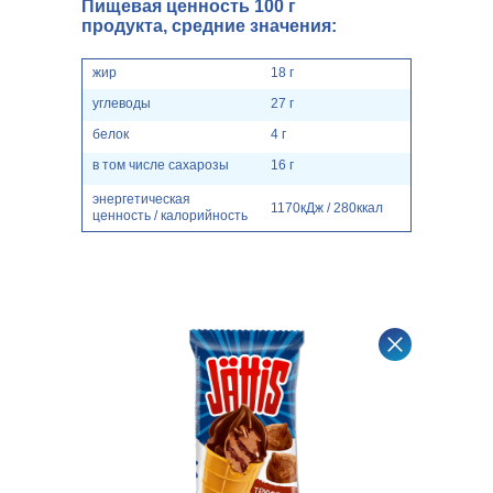
Пищевая ценность 100 г
продукта, средние значения:
жир
18 г
углеводы
27 г
белок
4 г
в том числе сахарозы
16 г
энергетическая
1170кДж / 280ккал
ценность / калорийность