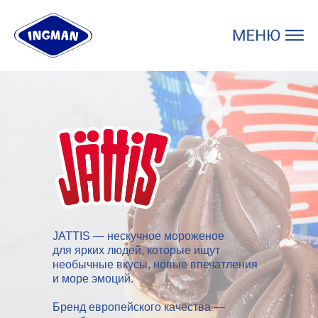
jattis
JATTIS — нескучное мороженое
для ярких людей, которые ищут
необычные вкусы, новые впечатления
и море эмоций.
Бренд европейского качества —