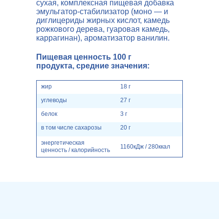
сухая, комплексная пищевая добавка
эмульгатор-стабилизатор (моно — и
диглицериды жирных кислот, камедь
рожкового дерева, гуаровая камедь,
каррагинан), ароматизатор ванилин.
Пищевая ценность 100 г
продукта, средние значения:
жир
18 г
углеводы
27 г
белок
3 г
в том числе сахарозы
20 г
энергетическая
1160кДж / 280ккал
ценность / калорийность