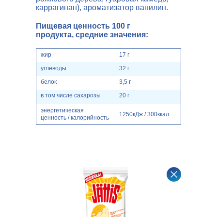
каррагинан), ароматизатор ванилин.
Пищевая ценность 100 г
продукта, средние значения:
жир
17 г
углеводы
32 г
белок
3,5 г
в том числе сахарозы
20 г
энергетическая
1250кДж / 300ккал
ценность / калорийность