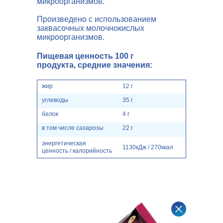
микроорганизмов.
Произведено с использованием
заквасочных молочнокислых
микроорганизмов.
Пищевая ценность 100 г
продукта, средние значения:
жир
12 г
углеводы
35 г
белок
4 г
в том числе сахарозы
22 г
энергетическая
1130кДж / 270ккал
ценность / калорийность