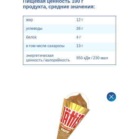
Пищевая ценность 100 г
продукта, средние значения:
жир
12 г
углеводы
26 г
белок
4 г
в том числе сахарозы
13 г
энергетическая
950 кДж / 230 ккал
ценность / калорийность