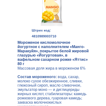
Штрих код:
4810989003710
Мороженое кисломолочное
йогуртное с наполнителем «Манго-
Маракуйя», покрытое белой жировой
глазурью «Йогуртовая», в
вафельном сахарном рожке «Яттис»
80 г
Массовая доля жира в мороженом 6%
Состав мороженого:
вода, сахар,
молоко сухое обезжиренное, сливки,
глюкозный сироп, масло сливочное,
эмульгатор моно — и диглицериды
жирных кислот, стабилизаторы: камедь
рожкового дерева, гуаровая камедь;
закваска молочнокислых