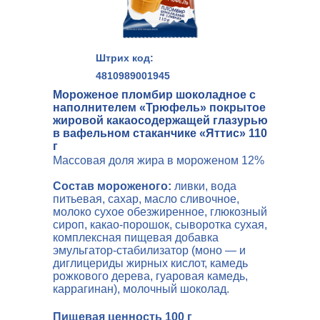
Штрих код:
4810989001945
Мороженое пломбир шоколадное с
наполнителем «Трюфель» покрытое
жировой какаосодержащей глазурью
в вафельном стаканчике «Яттис» 110
г
Массовая доля жира в мороженом 12%
Состав мороженого:
ливки, вода
питьевая, сахар, масло сливочное,
молоко сухое обезжиренное, глюкозный
сироп, какао-порошок, сыворотка сухая,
комплексная пищевая добавка
эмульгатор-стабилизатор (моно — и
диглицериды жирных кислот, камедь
рожкового дерева, гуаровая камедь,
каррагинан), молочный шоколад.
Пищевая ценность 100 г