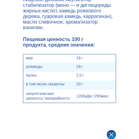
стабилизатор (моно — и диглицериды
жирных кислот, камедь рожкового
дерева, гуаровая камедь, каррагинан),
масло сливочное, ароматизатор
ванилин.
Пищевая ценность 100 г
продукта, средние значения:
жир
18 г
углеводы
29 г
белок
2,5 г
в том числе сахарозы
20 г
энергетическая
1200кДж / 290ккал
ценность / калорийность